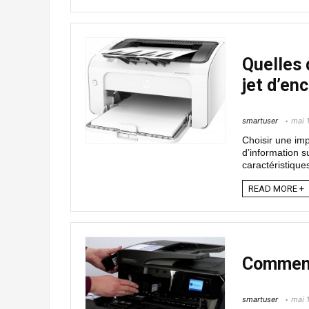
Quelles 
jet d’en
smartuser
mai 
Choisir une imp
d’information s
caractéristique
READ MORE +
Comment
smartuser
mai 