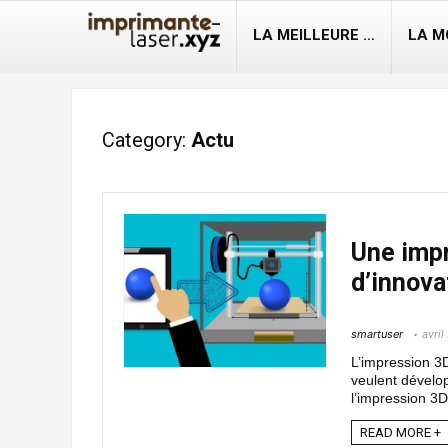
LA MEILLEURE …
LA M
Category:
Actu
Une impr
d’innova
smartuser
avril
L’impression 3D
veulent dévelop
l’impression 3D 
READ MORE +